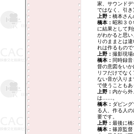
家、サウンドデ
ではなく、引き
上野：
橋本さん
橋本：
昭和３０
に結果として判
がわかると思います
りのままとは違
れは作るもので
上野：
撮影現場
橋本：
同時録音
督の意図をいか
リフだけでなく
ない音が入りま
で使うこともあ
上野：
内から外
は……。
橋本：
ダビング
る人、作る人の
要です。
上野：
最後に橋
橋本：
篠原監督