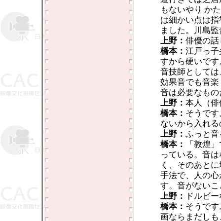
もないやり か
は細かい点は指
ました。川島監
上野：
俳優の話
橋本：
江戸っ子
すから硬いです
音技師としては
効果音でも音楽
音は必要なもの
上野：
本人（俳
橋本：
そうです
ないから入れる
上野：
ふっと音
橋本：
「敦煌」
っている。音は
く、そのあとに
手法で、人の心
す。音がないこ
上野：
ドルビー
橋本：
そうです
画ならまだしも