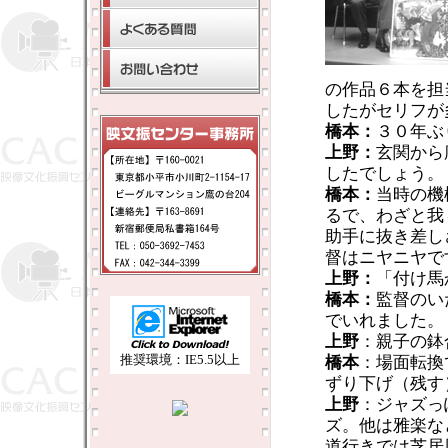
の作品６本を担
したがセリフが
橋本：
３０年ぶ
上野：
玄関から
したでしょう。
橋本：
当時の機
るで、わざと我
助手に抜き差し
督はニヤニヤで
上野：
「付け馬
橋本：
監督のい
でいれました。
上野
：親子の鉢
推奨環境：IE5.5以上
橋本
：場面転換
ずり下げ（残す
上野
：ジャズっ
ズ。他は雅楽な
道行きでは芝居