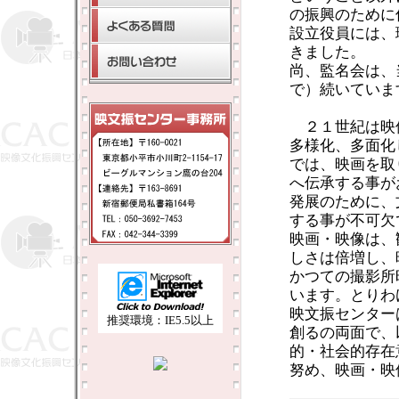
の振興のために
設立役員には、
きました。
尚、監名会は、
で）続いていま
２１世紀は映
多様化、多面化
では、映画を取
へ伝承する事が
発展のために、
する事が不可欠
映画・映像は、
しさは倍増し、
かつての撮影所
います。とりわ
映文振センター
推奨環境：IE5.5以上
創るの両面で、
的・社会的存在
努め、映画・映