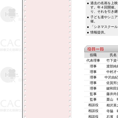
●
過去の名画を上映
す。年４回開催。
り、それを引き継
●
子ども達やシニア
催。
●
「シネマスクール
●
情報提供。
役職
氏名
代表理事
竹下資
理事
渡部純
理事
中村才
理事
中沢由
理事
佐賀邦
理事
鍵和田
監事
藤井尚
監事
栗山 
相談役
相沢英
相談役
寺脇 
相談役
石濱 