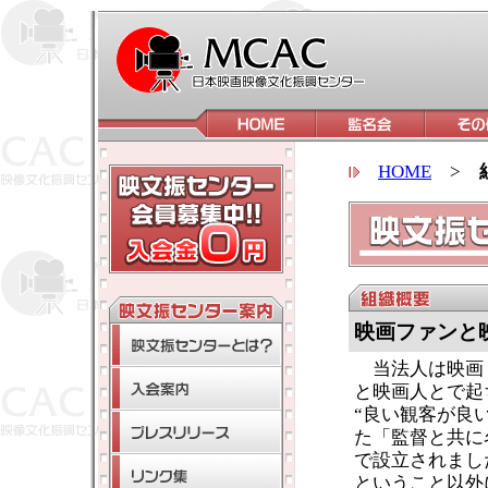
HOME
>
映画ファンと
当法人は映画・
と映画人とで起
“良い観客が良
た「監督と共に
で設立されまし
ということ以外