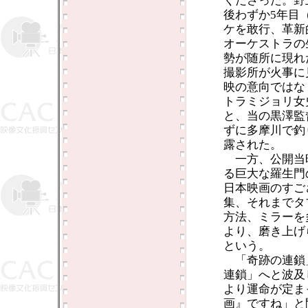
くださった。野
後わずか5年目
ケを敢行、革新
オーケストラの
勢が随所に現れ
撮影所が火事に
映の意向ではな
トラミジョリ女
と、当の黒澤監
ずに多摩川で釣
露された。
一方、公開当
る巨大な羅生門
日本映画のすご
集、それまでタ
方法、ミラーを
より、磨き上げ
という。
「奇跡の連鎖
連鎖」へと波及
より運命が定ま
画』ですね」と