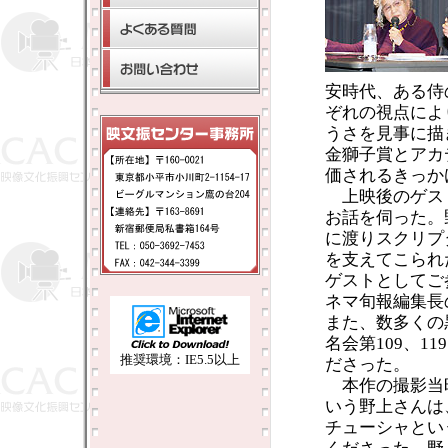
安時代、ある侍
ぞれの視点によ
うさを見事に描
金獅子賞とアカ
価されるきっか
上映後のゲス
お話を伺った。
に渡りスクリプ
を支えてこられ
ゲストとしてご
ネマ旬報編集長
また、数多くの
名会第109、
推奨環境：IE5.5以上
ださった。
本作の撮影当時
いう野上さんは
チューシャとい