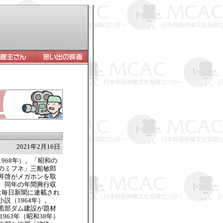
2021年2月16日
968年）。「昭和の
のミフネ」三船敏郎
井啓がメガホンを取
、同年の年間興行収
は毎日新聞に連載され
説（1964年）。
黒部ダム建設が題材
1963年（昭和38年）