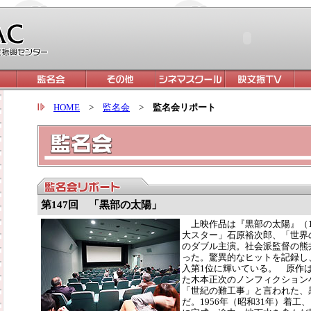
HOME
>
監名会
>
監名会リポート
第147
回 「黒部の太陽」
上映作品は『黒部の太陽』（1
大スター」石原裕次郎、「世界
のダブル主演。社会派監督の熊
った。驚異的なヒットを記録し
入第1位に輝いている。 原作
た木本正次のノンフィクション小
「世紀の難工事」と言われた、
だ。1956年（昭和31年）着工、