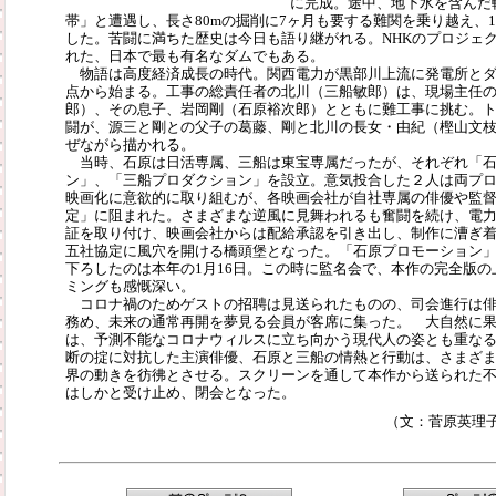
に完成。途中、地下水を含んだ
帯」と遭遇し、長さ80mの掘削に7ヶ月も要する難関を乗り越え、1
した。苦闘に満ちた歴史は今日も語り継がれる。NHKのプロジェ
れた、日本で最も有名なダムでもある。
物語は高度経済成長の時代。関西電力が黒部川上流に発電所とダ
点から始まる。工事の総責任者の北川（三船敏郎）は、現場主任
郎）、その息子、岩岡剛（石原裕次郎）とともに難工事に挑む。
闘が、源三と剛との父子の葛藤、剛と北川の長女・由紀（樫山文
ぜながら描かれる。
当時、石原は日活専属、三船は東宝専属だったが、それぞれ「石
ン」、「三船プロダクション」を設立。意気投合した２人は両プ
映画化に意欲的に取り組むが、各映画会社が自社専属の俳優や監
定」に阻まれた。さまざまな逆風に見舞われるも奮闘を続け、電
証を取り付け、映画会社からは配給承認を引き出し、制作に漕ぎ
五社協定に風穴を開ける橋頭堡となった。「石原プロモーション」
下ろしたのは本年の1月16日。この時に監名会で、本作の完全版
ミングも感慨深い。
コロナ禍のためゲストの招聘は見送られたものの、司会進行は俳
務め、未来の通常再開を夢見る会員が客席に集った。 大自然に
は、予測不能なコロナウィルスに立ち向かう現代人の姿とも重な
断の掟に対抗した主演俳優、石原と三船の情熱と行動は、さまざ
界の動きを彷彿とさせる。スクリーンを通して本作から送られた
はしかと受け止め、閉会となった。
（文：菅原英理