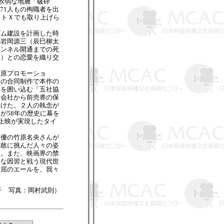
軟弱な地層「破砕
71人もの殉職者を出
クトＸでも取り上げら
ム建設を計画した時
の岩岡源三（辰巳柳太
トンネル開通までの死
枝）との恋愛を織り交
原プロモーショ
ロの合同制作で本作の
督を囲い込む「五社協
力会社から前売券の保
着けた。２人の執念が
が58年の歴史に幕を
の上映が実現したタイ
優の竹原名央さんが
果敢に挑んだ人々の姿
る。また、映画界の禁
まな因習と戦う現代世
不屈のエールを、我々
子 写真：岡村武則）