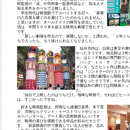
郎監督の「涙」や市村泰一監督作品など、知る人ぞ
知る名作をホールで上映しました。
学生時代は映画館でアルバイトする日々。「家業
の八百屋を継ぐのを避けていたのかもしれません」
と笑いますが、オールナイトの映写を担当していた
頃は、年間５００本を超える映画を劇場で見たそう
です。
「新しい劇場を作るので、就職しないか」と誘われ、「１年ぐら
ちで入ったら、もう抜けられなくなりました。
仙台市内は、以前は東宝や東
かったそうです。地元館は３軒
ル」はＵＩＰ映画の専門館でし
「バック・トゥ・ザ・フューチ
ダンス」などヒット作は数あれ
のは『シンドラーのリスト』で
がビル３階の劇場から階段を下
で連なったそうです。４か月の
市圏以外の興行では同映画トッ
た。
「仙台で上映したのはうちだけ。地味な映画で、それほどヒット
は。すごかったですね」
好きな映画監督は、邦画なら成瀬巳喜男、木下恵
介、洋画ならクリント・イーストウッドやジョン・
カーペンターら。アート系の芸術映画もいいです
が、映画の喜びを堪能できる作品が好みだそうで
す。「娯楽映画の中で勝負している人が好き。忘れ