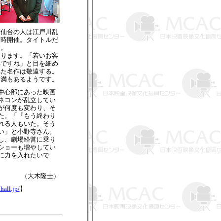
。仙台の人は江戸川乱
随時開催。タイトルだ
す。
ります。「若いお客
いですね」と目を細め
れた名作は敬遠する。
不満もあるようです。
中心部にあった映画
ネコンが乱立してい
が何度も変わり、そ
た。「『もう終わり
れる人もいた。そう
い」と小野寺さん。
し、劇場経営に乗り
ショーも増やしてい
に力を入れたいで
（大木隆士）
hall.jp/
】