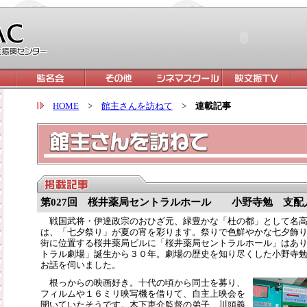
HOME
>
館主さんを訪ねて
>
連載記事
第027回 桜井薬局セントラルホール 小野寺勉 支配
戦国武将・伊達政宗のおひざ元、緑豊かな「杜の都」として名高
は、「七夕祭り」が夏の宵を彩ります。祭りで色鮮やかな七夕飾
街に位置する桜井薬局ビルに「桜井薬局セントラルホール」はあ
トラル劇場」誕生から３０年。劇場の歴史を知り尽くした小野寺
お話を伺いました。
根っからの映画好き。十代の頃から同士を募り、
フィルムや１６ミリ映写機を借りて、自主上映会を
開いていたそうです。木下恵介監督の弟子、川頭義