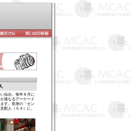
人
い仙台。毎年８月に
りが連なるアーケード
ります。前身の「セン
勉支配人（５４）に、