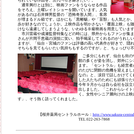
られている作品を、次代へ引き継ぎたい」。
通常興行とは別に、映画ファンをうならせる作品
をそろえ、土曜レイトショーを開いています。人気
があるのは石井輝男監督の「恐怖奇形人間」、客席
が埋まるドル箱です。ほかにも「黒蜥蜴」や「盲獣」も人気とか
歩が好きなのでしょうか。上映作品を明かさない「覆面上映」も
けなら遠慮してしまうような、いわゆるＢ級映画を用意していま
市川雷蔵や成瀬監督特集などの時には、県外からもファンが集ま
さんが片岡千恵蔵の演技に笑い、拍手喝采してくれるのがうれし
ますが、「仙台・宮城のファンは評価の高い代表作が好きで、隠
そちらを見てもらいたい気持ちもするのですが」と、ちょっぴり
ご多分にもれず、仙台も街の
館の多くが姿を消し、郊外にシ
ます。「セントラル」も経営者
のたびに閉館の危機を迎えまし
なの』と、涙目で話しかけてく
した人たちのためにも頑張りた
今年９月からは自ら会社を設立
出しました。「これからレイト
く。女性やシニア層向けの上映
す」、そう熱く語ってくれました。
【桜井薬局セントラルホール：
http://www.sakura-central
TEL.022-263-7868