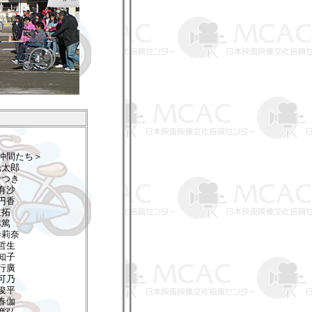
仲間たち＞
光太郎
なつき
有沙
円香
佐拓
本篤
寺莉奈
哲生
知子
行廣
可乃
俊平
春伽