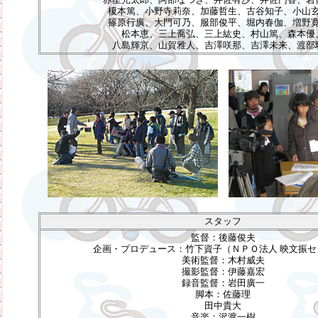
榎本篤、小野寺莉奈、加藤哲生、古谷知子、小山
篠原行廣、大門可乃、服部俊平、堀内春伽、増野
松本恵、三上喬弘、三上紘史、村山篤、森本優
八島輝京、山賀雅人、吉澤咲那、吉澤未来、渡部
スタッフ
監督：後藤俊夫
企画・プロデュース：竹下資子（ＮＰＯ法人 映文振セ
美術監督：木村威夫
撮影監督：伊藤嘉宏
録音監督：岩田廣一
脚本：佐藤理
田中貴大
音楽：沢渡一樹