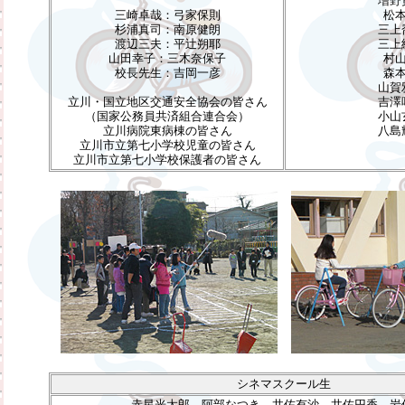
増野
三崎卓哉：弓家保則
松
杉浦真司：南原健朗
三上
渡辺三夫：平辻朔耶
三上
山田幸子：三木奈保子
村
校長先生：吉岡一彦
森
山賀
立川・国立地区交通安全協会の皆さん
吉澤
（国家公務員共済組合連合会）
小山
立川病院東病棟の皆さん
八島
立川市立第七小学校児童の皆さん
立川市立第七小学校保護者の皆さん
シネマスクール生
赤星光太郎、阿部なつき、井佐有沙、井佐円香、岩