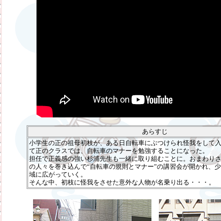
あらすじ
小学生の正の祖母初枝が、ある日自転車にぶつけられ怪我をして
て正のクラスでは、自転車のマナーを勉強することになった。
担任で正義感の強い杉浦先生も一緒に取り組むことに。おまわり
の人々を巻き込んで“自転車の規則とマナー”の講習会が開かれ、
域に広がっていく。
そんな中、初枝に怪我をさせた意外な人物が名乗り出る・・・。