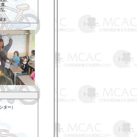
玄貴、
寛弘、
、
駿太
ンター）