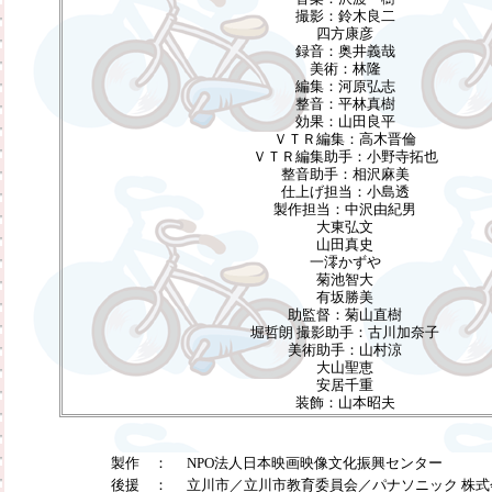
撮影：鈴木良二
四方康彦
録音：奥井義哉
美術：林隆
編集：河原弘志
整音：平林真樹
効果：山田良平
ＶＴＲ編集：高木晋倫
ＶＴＲ編集助手：小野寺拓也
整音助手：相沢麻美
仕上げ担当：小島透
製作担当：中沢由紀男
大東弘文
山田真史
一澪かずや
菊池智大
有坂勝美
助監督：菊山直樹
堀哲朗 撮影助手：古川加奈子
美術助手：山村涼
大山聖恵
安居千重
装飾：山本昭夫
製作 ：
NPO法人日本映画映像文化振興センター
後援 ：
立川市／立川市教育委員会／パナソニック 株