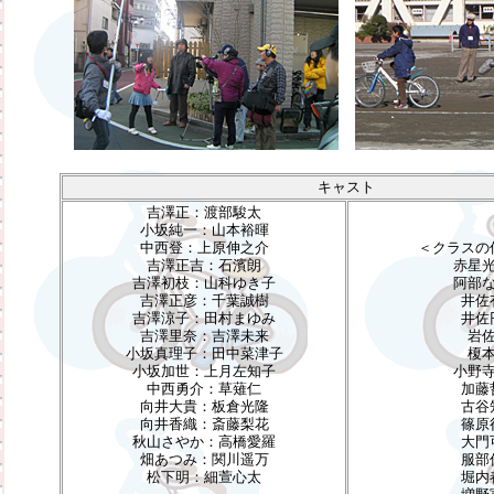
キャスト
吉澤正：渡部駿太
小坂純一：山本裕暉
中西登：上原伸之介
＜クラスの
吉澤正吉：石濱朗
赤星
吉澤初枝：山科ゆき子
阿部
吉澤正彦：千葉誠樹
井佐
吉澤涼子：田村まゆみ
井佐
吉澤里奈：吉澤未来
岩
小坂真理子：田中菜津子
榎
小坂加世：上月左知子
小野
中西勇介：草薙仁
加藤
向井大貴：板倉光隆
古谷
向井香織：斎藤梨花
篠原
秋山さやか：高橋愛羅
大門
畑あつみ：関川遥万
服部
松下明：細萱心太
堀内