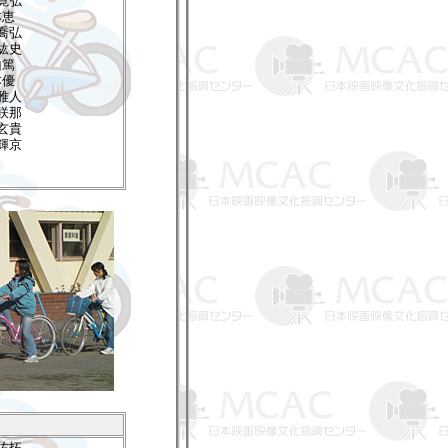
寛弘
本恵
喬弘
紘史
山篤
本優
雅人
咲那
玄貴
輝京
佐拓、