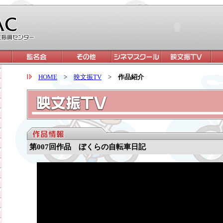
HOME
>
映文振TV
>
作品紹介
第007回作品 ぼくらの自転車日記