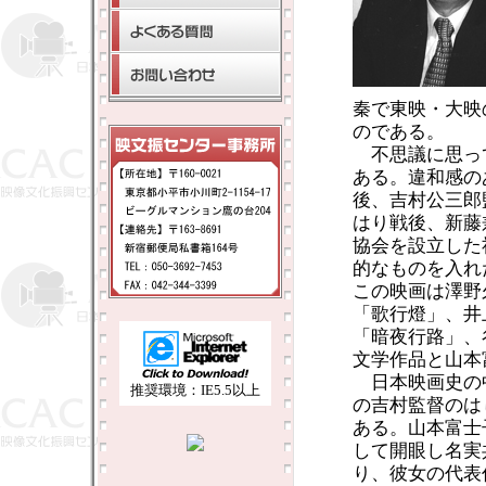
秦で東映・大映
のである。
不思議に思っ
ある。違和感の
後、吉村公三郎
はり戦後、新藤
協会を設立した
的なものを入れ
この映画は澤野
「歌行燈」、井
「暗夜行路」、
文学作品と山本
日本映画史の
推奨環境：IE5.5以上
の吉村監督のは
ある。山本富士
して開眼し名実
り、彼女の代表