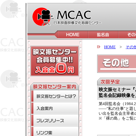
HOME
>
その
映文振セミナー『
監名会記録映像を
第4回監名会（1984
――"私の仕事"と題
い出を監名会主宰者
※「裸の島」をご覧