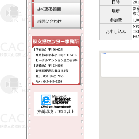
日時
20
新
場所
東
参加費
1,
N
お申し込み
TE
FA
推奨環境：IE5.5以上