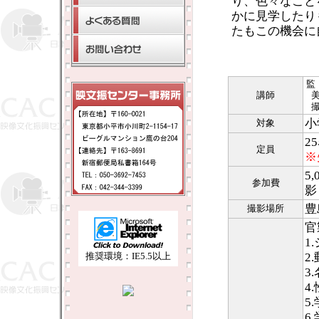
り、色々なこと
かに見学したり
たもこの機会に
講師
小
対象
2
定員
※
5
参加費
影
豊
撮影場所
官
1
推奨環境：IE5.5以上
2
3
4
5
6