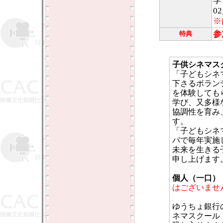
学
0
※
参
特典
子供シネマス
「子どもシネ
下さるボラン
を体験しても
学び、又多様
協調性を育み
す。
「子どもシネ
パで毎年実施
未来を生きる
申し上げます
個人（一口）：5
はございませ
ゆうちょ銀行
ネマスクール