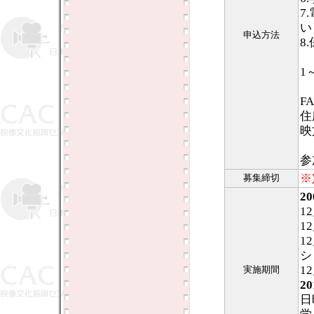
7
い
申込方法
8
1
FA
住
映
参
※
募集締切
2
1
1
1
シ
1
実施期間
2
日