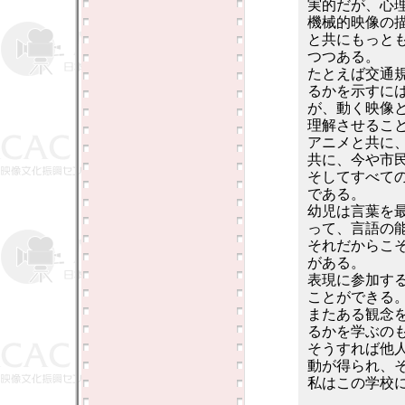
実的だが、心
機械的映像の
と共にもっと
つつある。
たとえば交通
るかを示すに
が、動く映像
理解させるこ
アニメと共に
共に、今や市
そしてすべて
である。
幼児は言葉を
って、言語の
それだからこ
がある。
表現に参加す
ことができる
またある観念
るかを学ぶの
そうすれば他
動が得られ、
私はこの学校