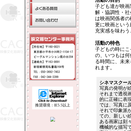
活動の目的
子ども達が映画
解・協調性・社
は映画関係者の
更に映画という
充実感を味わう
活動の特色
子どもの時にこ
の、いつもは何
る時間に、未来
れます。
シネマスクー
写真の発明が
それまで透視
的に正確に表
では、写真に
推奨環境：IE5.5以上
それで印象派
ての、新しい
ある画家は刻
機械的な描写